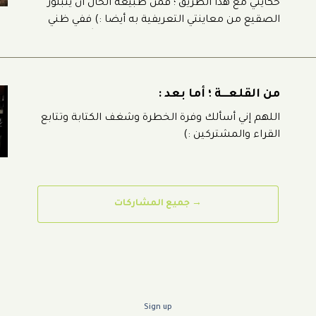
حكايتي مع هذا الطريق ؛ فمن طبيعة الحال أن يتبلّور
الصقيع من معاينتي التعريفية به أيضا :) ففي ظني
أنّ "كاريتيرا أوسترال" يكاد يتفرّد بسمات قلّما تلتقي
في طريق سياحي يشبهه في هذا العالم .. فهو من
من القلعـــة ؛ أما بعد :
اللهم إني أسألك وفرة الخطرة وشغف الكتابة وتتابع
القراء والمشتركين :)
→ جميع المشاركات
Sign up