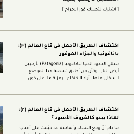
[ اشترك لتصلك فور الافراج ]
اكتشاف الطريق الأجمل في قاع العالم (٣):
باتاغونيا والجزاء الموفور
تنتهي الحدود الدنيا لباتاغونيا (Patagonia) بأرخبيل
أرض النار ، وكأن من أطلق تسمية هذا الموضع
السفلي منها ؛ أراد الاكتفاء -برمزية ما- على كون
مقاماتها الأخرى في الأعلى المتجاوزة لأيّة حدود أو
أسماء ؛ تهبط ربوات الجنة .. فبتغونية منطقة
طبيعية شاسعة ؛ تعملقت آمادها على الفائض من
جسد الأرض ؛ كأبدان مستوطنيها الآوائل الذين
اكتشاف الطريق الأجمل في قاع العالم (٢):
لماذا يبدو كالخروف الأسود ؟
ما دام أنّ وقع الشتاء وأنفاسه قد خيّمت على أعتاب