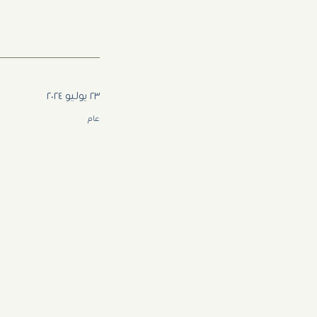
٢٣ يوليو ٢٠٢٤
عام