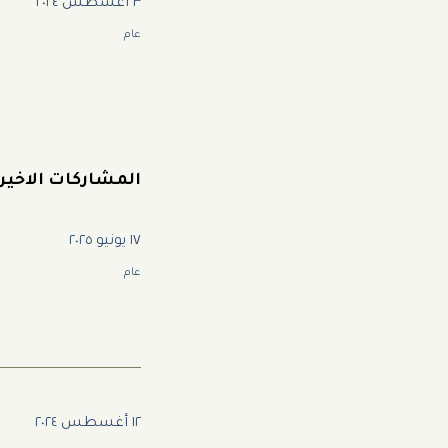
٣ أغسطس ٢٠٢٤
عام
المشاركات الاخير
١٧ يونيو ٢٠٢٥
عام
١٢ أغسطس ٢٠٢٤