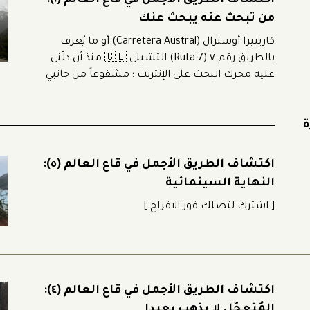
اكتشاف الطريق الأجمل في قاع العالم (١):
من تبحث عنه يبحث عنك
كاريتيرا أوسترال (Carretera Austral) أو ما يُعرف
بالطريق رقم ٧ (Ruta-7) التشيلي 🇨🇱 منذ أن دلّني
عليه محرك البحث على الإنترنت ؛ مشفوعاً من جانبي
بالاهتمام الشديد لهذا النوع من الطرقات والتقصي
عنها كنمط سياحي محبّب وجذاب بالنسبة لي ..
ة
انتهجه في العديد من رحلات سياحتي على هذه الأرض ،
ومحبة
اكتشاف الطريق الأجمل في قاع العالم (٥):
النهاية السينمائية
[ اشترك لتصلك فور الافراج ]
اكتشاف الطريق الأجمل في قاع العالم (٤):
المُتعجّل لا يذهب بعيدا