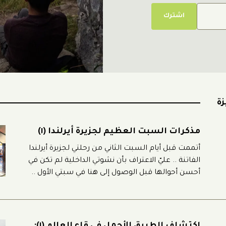
اشترك
ة
مذكرات السبت العظيم لجزيرة أيرلندا (١)
أتممت قبل أيام السبت الثاني من رحلتي لجزيرة أيرلندا
الفاتنة .. عليّ الاعتراف بأن نشوتي الداخلية لم تكن في
أحسن أحوالها قبل الوصول إلى هنا في سبتي الأول ..
إذ لم تنتابني أية حماسة استباقية غامرة ؛ من شأنها
إثارة نوازع التوق الكامنة بي تجاهها ، والتي تنبعث من
تلقاء نفسها مع كل سفر